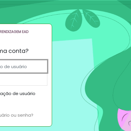
PRENDIZAGEM EAD
ma conta?
suário
cação de usuário
uário ou senha?